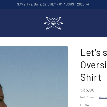
SAVE THE DATE 29 JULY - 01 AUGUST 2027
Let's 
Oversi
Shirt
Normaler
€35,00
Preis
Inkl. Steuern.
Versa
Größe