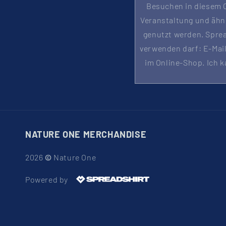
Besuchen in diesem O
Veranstaltung und ähn
genutzt werden. Sprea
verwenden darf: E-Mai
im Online-Shop. Ich k
NATURE ONE MERCHANDISE
2026
©
Nature One
Powered by