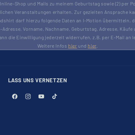
nline-Shop und Mails zu meinem Geburtstag sowie (2) per P
lichen Veranstaltungen erhalten. Zur gezielten Ansprache k
dshirt darf hierzu folgende Daten an I-Motion übermitteln, 
l-Adresse, Vorname, Nachname, Geburtstag, Adresse, Käufe
ann die Einwilligung jederzeit widerrufen, z.B. per E-Mail an 
Weitere Infos
hier
und
hier
.
LASS UNS VERNETZEN
Facebook
Instagram
YouTube
TikTok