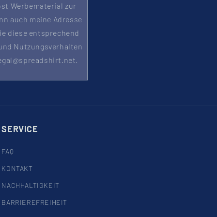
ost Werbematerial zur
ann auch meine Adresse
die diese entsprechend
 und Nutzungsverhalten
legal@spreadshirt.net.
SERVICE
FAQ
KONTAKT
NACHHALTIGKEIT
BARRIEREFREIHEIT