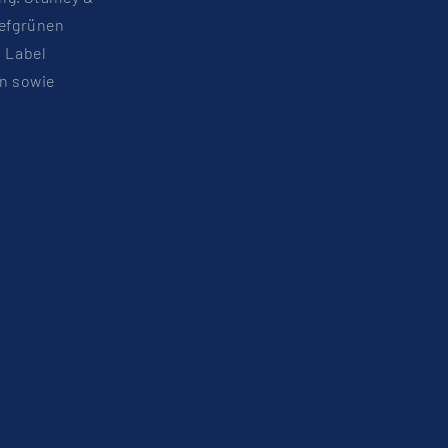
iefgrünen
 Label
n sowie
.