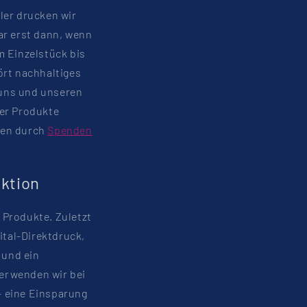
ler drucken wir
ar erst dann, wenn
m Einzelstück bis
ört nachhaltiges
 uns und unseren
rer Produkte
men durch
Spenden
uktion
 Produkte. Zuletzt
ital-Direktdruck,
 und ein
erwenden wir bei
– eine Einsparung