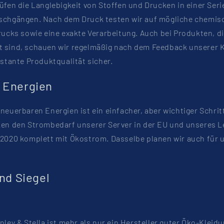
üfen die Langlebigkeit von Stoffen und Drucken in einer Seri
schgängen. Nach dem Druck testen wir auf mögliche chemis
rucks sowie eine exakte Verarbeitung. Auch bei Produkten, di
 sind, schauen wir regelmäßig nach dem Feedback unserer 
nstante Produktqualität sicher.
 Energien
neuerbaren Energien ist ein einfacher, aber wichtiger Schritt 
ken den Strombedarf unserer Server in der EU und unseres L
 2020 komplett mit Ökostrom. Dasselbe planen wir auch für 
und Siegel
nley & Stella ist mehr als nur ein Hersteller guter Öko-Kleidu