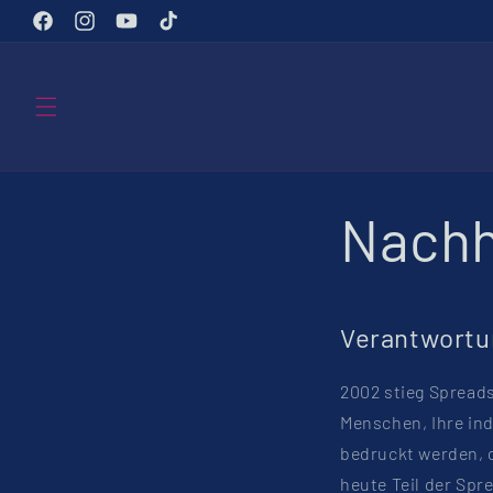
Direkt
zum
Facebook
Instagram
YouTube
TikTok
Inhalt
Nachh
Verantwortun
2002 stieg Spread
Menschen, Ihre indi
bedruckt werden, 
heute Teil der Spr