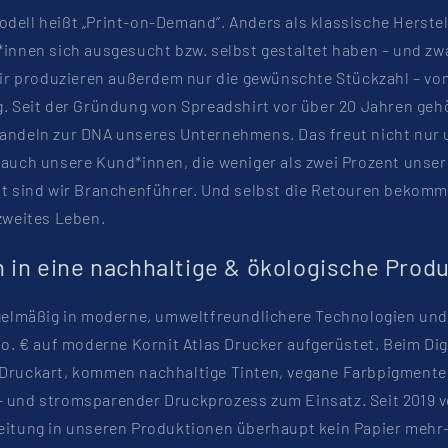
ell heißt „Print-on-Demand“. Anders als klassische Herstel
innen sich ausgesucht bzw. selbst gestaltet haben – und zw
Wir produzieren außerdem nur die gewünschte Stückzahl – vo
. Seit der Gründung von Spreadshirt vor über 20 Jahren geh
andeln zur DNA unseres Unternehmens. Das freut nicht nur
 auch unsere Kund*innen, die weniger als zwei Prozent unse
it sind wir Branchenführer. Und selbst die Retouren bekom
zweites Leben.
n in eine nachhaltige & ökologische Prod
egelmäßig in moderne, umweltfreundlichere Technologien und
io. € auf moderne Kornit Atlas Drucker aufgerüstet. Beim Dig
Druckart, kommen nachhaltige Tinten, vegane Farbpigmente
 und stromsparender Druckprozess zum Einsatz. Seit 2019 v
eitung in unseren Produktionen überhaupt kein Papier mehr