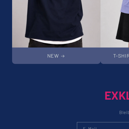
NEW
T-SHI
EXK
Blei
E-Mail