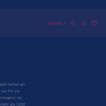
S
Einloggen
Warenkorb
Deutsch
p
r
a
c
h
e
dem helfen wir
 nur für sie
 begann, ist
mehr als 1.000