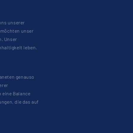
uns unserer
 möchten unser
n. Unser
haltigkeit leben.
laneten genauso
erer
n eine Balance
ngen, die das auf