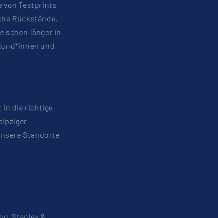
e von Testprints
che Rückstände,
e schon länger in
Kund*innen und
in die richtige
eipziger
unsere Standorte
ng. Stanley &