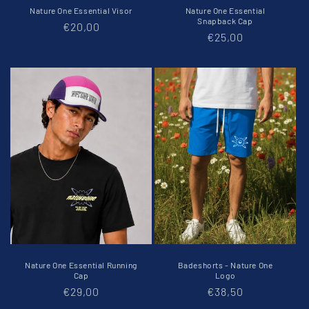
Nature One Essential Visor
Nature One Essential
Snapback Cap
Normaler
€20,00
Normaler
€25,00
Preis
Preis
Nature One Essential Running
Badeshorts - Nature One
Cap
Logo
Normaler
€29,00
Normaler
€38,50
Preis
Preis