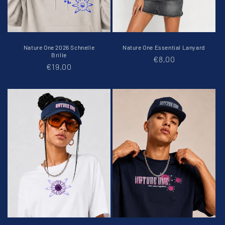
Nature One 2026 Schnelle
Nature One Essential Lanyard
Brille
Normaler
€8,00
Normaler
€19,00
Preis
Preis