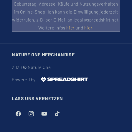
Geburtstag, Adresse, Käufe und Nutzungsverhalten
im Online-Shop. Ich kann die Einwilligung jederzeit
widerrufen, z.B. per E-Mail an legal@spreadshirt.net.
Weitere Infos
hier
und
hier
.
NATURE ONE MERCHANDISE
2026
©
Nature One
Powered by
LASS UNS VERNETZEN
Facebook
Instagram
YouTube
TikTok