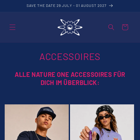
Direkt
SAVE THE DATE 29 JULY - 01 AUGUST 2027
zum
Inhalt
Warenkorb
K
ACCESSOIRES
a
ALLE NATURE ONE ACCESSOIRES FÜR
t
DICH IM ÜBERBLICK:
e
g
o
r