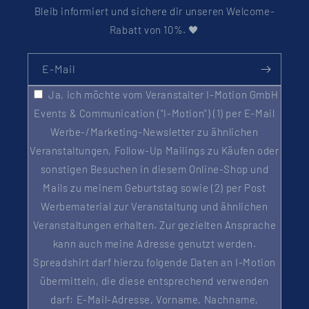
Bleib informiert und sichere dir unseren Welcome-
Rabatt von 10%. 🖤
E-Mail
Ja, ich möchte vom Veranstalter I-Motion GmbH
Events & Communication ("I-Motion") (1) per E-Mail
Werbe-/Marketing-Newsletter zu ähnlichen
Veranstaltungen, Follow-Up Mailings zu Käufen oder
sonstigen Besuchen in diesem Online-Shop und
Mails zu meinem Geburtstag sowie (2) per Post
Werbematerial zur Veranstaltung und ähnlichen
Veranstaltungen erhalten. Zur gezielten Ansprache
kann auch meine Adresse genutzt werden.
Spreadshirt darf hierzu folgende Daten an I-Motion
übermitteln, die diese entsprechend verwenden
darf: E-Mail-Adresse, Vorname, Nachname,