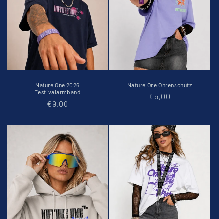
i
e
:
Nature One 2026
Nature One Ohrenschutz
Festivalarmband
Normaler
€5,00
Normaler
€9,00
Preis
Preis