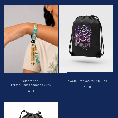
Celebration -
Flowers - recycelte Gym Bag
Erinnerungsbändchen 2025
Normaler
€19,00
Normaler
€4,00
Preis
Preis