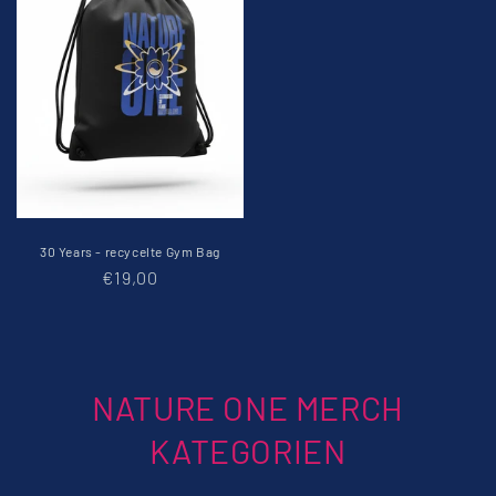
30 Years - recycelte Gym Bag
Normaler
€19,00
Preis
NATURE ONE MERCH
KATEGORIEN